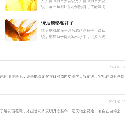
努力拼搏的早安说说努力拼搏的早安说
说，每一句都让你心潮澎湃，正能量满
满。现如今网络日益发达，很多人都在
.
微信朋友圈表达自己的心情和问候。小...
读后感骆驼祥子
读后感骆驼祥子读后感骆驼祥子，多写
读后感有助于提高写作水平，很多人现
在连稍微长一点的文章都看不下去，读
.
书能够升华一个人的思想，读书后的所
思...
2024-02-22
或使用评语吧，评语能激励被评价对象向更高的目标前进，实现在原有基础
2024-02-22
了解花语花意，才能使花卉展明月之精华，汇天地之灵逸，有自在自得之
.