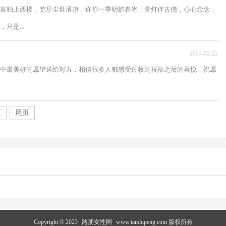
言独上西楼，览尽尘世薄凉，许你一季明媚春光；青灯伴古佛，心心念念，
是...
2024-02-22
中最美好的愿望送给对方，相信很多人都感受过收到祝福之后的喜悦，祝愿
页
尾页
Copyright © 2023
路朋女性网
www.iamlupeng.com 版权所有