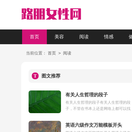
首页
美容
阅读
情感
>
当前位置：
首页
阅读
T
图文推荐
有关人生哲理的段子
有关人生哲理的段子有关人生哲理的段
子，不管在书本上还是网络上都可以找
到不少经典的语句。这些段子，像一盏
明灯，带给我们生活的启迪，坚持下去
英语六级作文万能模板开头
的...