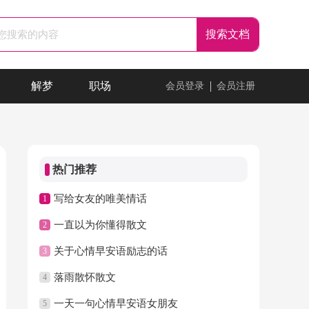
解梦
职场
会员登录
会员注册
热门推荐
写给女友的唯美情话
1
一直以为你懂得散文
2
关于心情早安语励志的话
3
落雨散怀散文
4
一天一句心情早安语女朋友
5