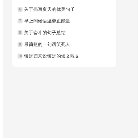
关于描写夏天的优美句子
6
早上问候语温馨正能量
7
关于奋斗的句子总结
8
最简短的一句话笑死人
9
镇远归来说镇远的短文散文
10