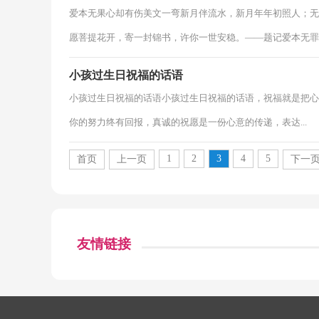
爱本无果心却有伤美文一弯新月伴流水，新月年年初照人；无
愿菩提花开，寄一封锦书，许你一世安稳。——题记爱本无罪，只
小孩过生日祝福的话语
小孩过生日祝福的话语小孩过生日祝福的话语，祝福就是把心
你的努力终有回报，真诚的祝愿是一份心意的传递，表达...
1
2
3
4
5
首页
上一页
下一
友情链接