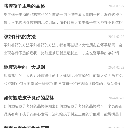
培养孩子主动的品格
2024-02-22
培养孩子主动的品格主动的习惯是一切习惯中最宝贵的一种。灌输这种习
惯，不能靠稀稀拉拉的几次训练，而必须每天要求孩子在老师并不具体指
明内容或方法的前提下，提出点什么、着手...
孕妇补钙的方法
2024-02-22
孕妇补钙的方法孕妇补钙的方法，都有哪些嗯？女性朋友在怀孕期间，会
出现各种不适的症状，比如腿抽筋就是症状之一，这也警示孕妇该补钙
了，因为宝宝会吸收母体大量的钙质。下面分享孕妇...
地震逃生的十大规则
2024-02-22
地震逃生的十大规则地震逃生的十大规则，地震虽然目前是人类无法避免
和控制的,但只要掌握一些技巧,也 从灾难中将伤害降到最低的，所以每个
人都要学会地震逃生的知识，下面分享地...
如何塑造孩子良好的品格
2024-02-22
如何塑造孩子良好的品格你知道如何塑造孩子良好的品格吗？一个良好的
品质有利于孩子的身心发展，还能给孩子树立正确的价值观，能辨明是非
的判断，下面是小编精心准备的如何塑造孩子...