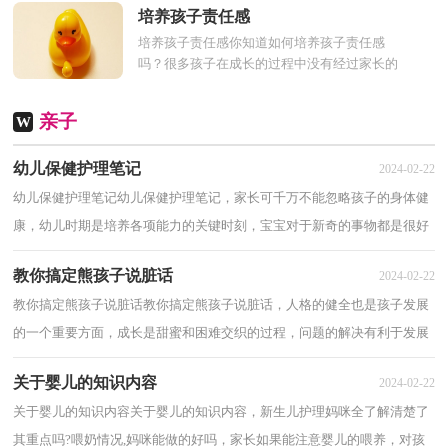
要我们来培养孩子的...
培养孩子责任感
培养孩子责任感你知道如何培养孩子责任感
吗？很多孩子在成长的过程中没有经过家长的
引导，对责任感没有什么概念，责任意识薄
弱。下面是小编为大家...
亲子
W
幼儿保健护理笔记
2024-02-22
幼儿保健护理笔记幼儿保健护理笔记，家长可千万不能忽略孩子的身体健
康，幼儿时期是培养各项能力的关键时刻，宝宝对于新奇的事物都是很好
奇的，看看幼儿保健护理笔记教你如何护理孩...
教你搞定熊孩子说脏话
2024-02-22
教你搞定熊孩子说脏话教你搞定熊孩子说脏话，人格的健全也是孩子发展
的一个重要方面，成长是甜蜜和困难交织的过程，问题的解决有利于发展
孩子的能力，多多陪伴孩子，下面分享教你搞定...
关于婴儿的知识内容
2024-02-22
关于婴儿的知识内容关于婴儿的知识内容，新生儿护理妈咪全了解清楚了
其重点吗?喂奶情况,妈咪能做的好吗，家长如果能注意婴儿的喂养，对孩