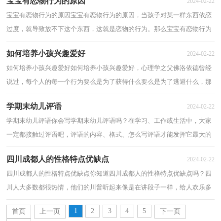
宝宝有恋物行为的原因
2024-02-22
宝宝有恋物行为的原因宝宝有恋物行为的原因，当孩子对某一样东西依恋
过度，就导致放不下这个东西，这就是恋物的行为。那么宝宝有恋物行为
的原因是什么？下面就和小编一起来探究一下...
如何培养小孩兴趣爱好
2024-02-22
如何培养小孩兴趣爱好如何培养小孩兴趣爱好，心理学之父佛洛依德曾经
说过，每个人的每一个行为要么是为了获得什么要么是为了逃避什么，那
么，孩子厌学的行为他是为了获得什么还是为...
学期末幼儿评语
2024-02-22
学期末幼儿评语你会写学期末幼儿评语吗？在学习、工作或生活中，大家
一定都接触过评语吧，评语的内容、格式、怎么写评语才能发挥它最大的
用处呢？下面是小编收集整理的学期末幼儿评...
四川成都人的性格特点优缺点
2024-02-22
四川成都人的性格特点优缺点你知道四川成都人的性格特点优缺点吗？四
川人大多数都很热情，他们的川普听起来像是在讲段子一样，给人欢乐多
多，下面是小编精心准备的四川成都人的性格...
1
2
3
4
5
首页
上一页
下一页